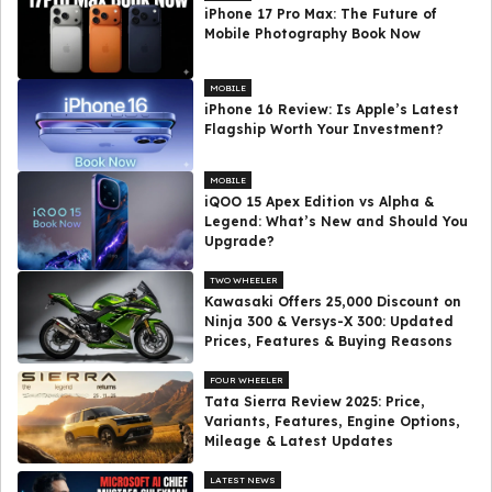
iPhone 17 Pro Max: The Future of
Mobile Photography Book Now
MOBILE
iPhone 16 Review: Is Apple’s Latest
Flagship Worth Your Investment?
MOBILE
iQOO 15 Apex Edition vs Alpha &
Legend: What’s New and Should You
Upgrade?
TWO WHEELER
Kawasaki Offers ₹25,000 Discount on
Ninja 300 & Versys-X 300: Updated
Prices, Features & Buying Reasons
FOUR WHEELER
Tata Sierra Review 2025: Price,
Variants, Features, Engine Options,
Mileage & Latest Updates
LATEST NEWS