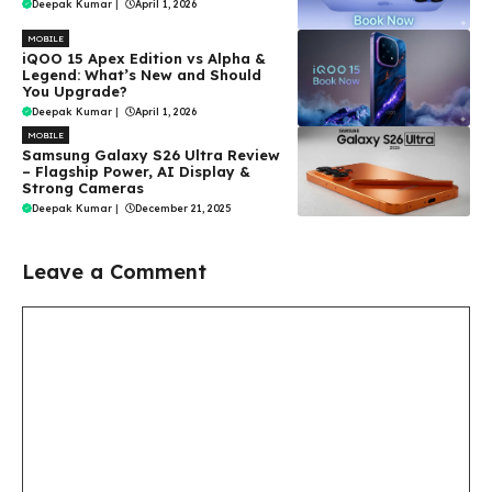
Deepak Kumar
|
April 1, 2026
MOBILE
iQOO 15 Apex Edition vs Alpha &
Legend: What’s New and Should
You Upgrade?
Deepak Kumar
|
April 1, 2026
MOBILE
Samsung Galaxy S26 Ultra Review
– Flagship Power, AI Display &
Strong Cameras
Deepak Kumar
|
December 21, 2025
Leave a Comment
Comment