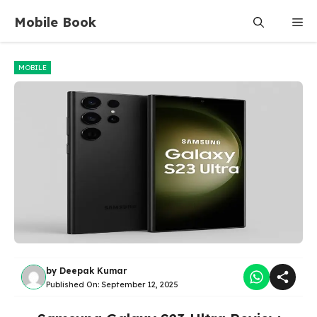
Skip
Mobile Book
Me
to
content
MOBILE
by
Deepak Kumar
Published On:
September 12, 2025